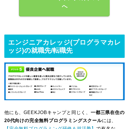
へ
エンジニアカレッジ(プログラマカレ
ッジ)の就職先/転職先
他にも、GEEKJOBキャンプと
同じく、
一都三県在住の
20代向けの完全無料プログラミングスクール
には、
【完全無料プログラミング研修＆就活塾】
で有名な、