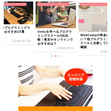
すめプログラミングスクール
おすすめプログラミングスクール
おすすめプログラミングスクール
福岡のプログラミン
クールおすすめ10選
ityを学べるプログラ
WebCampの料金は安
ングスクール4社比
い？他プログラミングス
！東京やオンラインで
2019年3
クールと比較して実態を
すすめは？
確認
2018年6月7日
2018年3月1日