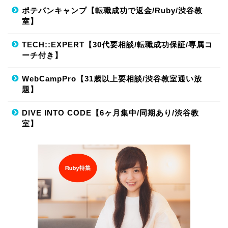
ポテパンキャンプ【転職成功で返金/Ruby/渋谷教
室】
TECH::EXPERT【30代要相談/転職成功保証/専属コ
ーチ付き】
WebCampPro【31歳以上要相談/渋谷教室通い放
題】
DIVE INTO CODE【6ヶ月集中/同期あり/渋谷教
室】