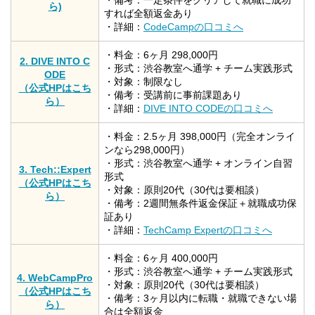
・備考：一定条件をクリアして就職に成功
ら)
すれば全額返金あり
・詳細：
CodeCampの口コミへ
・料金：6ヶ月 298,000円
2. DIVE INTO C
・形式：渋谷教室へ通学 + チーム実践形式
ODE
・対象：制限なし
（公式HPはこち
・備考：受講前に事前課題あり
ら）
・詳細：
DIVE INTO CODEの口コミへ
・料金：2.5ヶ月 398,000円（完全オンライ
ンなら298,000円）
・形式：渋谷教室へ通学 + オンライン自習
3. Tech::Expert
形式
（公式HPはこち
・対象：原則20代（30代は要相談）
ら）
・備考：2週間無条件返金保証＋就職成功保
証あり
・詳細：
TechCamp Expertの口コミへ
・料金：6ヶ月 400,000円
・形式：渋谷教室へ通学 + チーム実践形式
4. WebCampPro
・対象：原則20代（30代は要相談）
（公式HPはこち
・備考：3ヶ月以内に転職・就職できない場
ら）
合は全額返金