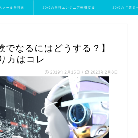
スクール無料体
20代の無料エンジニア転職支援
20代のIT業
験
経験でなるにはどうする？】
り方はコレ
2019年2月15日
/
2023年2月8日