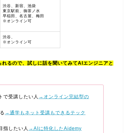
渋谷、新宿、池袋
東京駅前、御茶ノ水
早稲田、名古屋、梅田
※オンライン可
渋谷、
※オンライン可
れるので、試しに話を聞いてみてAIエンジニアと
トで受講したい人
→オンライン完結型の
る
→通学もネット受講もできるテック
目指したい人
→AIに特化したAidemy