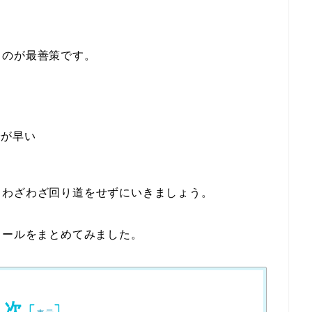
うのが最善策です。
でが早い
、わざわざ回り道をせずにいきましょう。
クールをまとめてみました。
目次
[
]