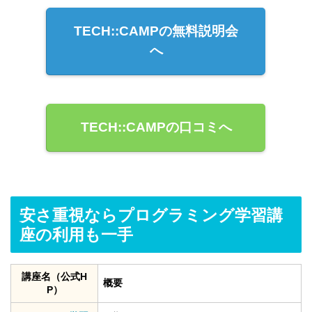
TECH::CAMPの無料説明会
へ
TECH::CAMPの口コミへ
安さ重視ならプログラミング学習講
座の利用も一手
講座名（公式H
概要
P）