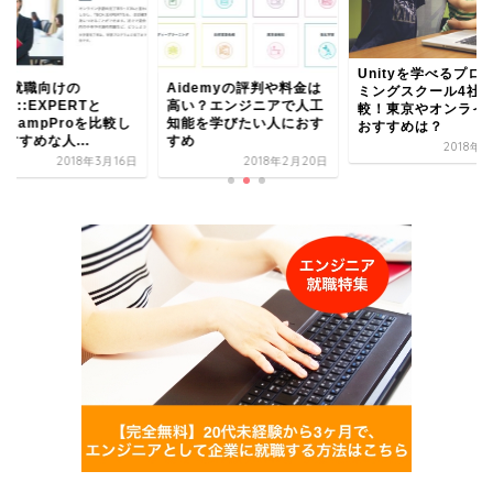
Unityを学べるプロ
職/就職向けの
Aidemyの評判や料金は
ミングスクール4社
CH::EXPERTと
高い？エンジニアで人工
較！東京やオンライ
bCampProを比較し
知能を学びたい人におす
おすすめは？
すすめな人...
すめ
2018年
2018年3月16日
2018年2月20日