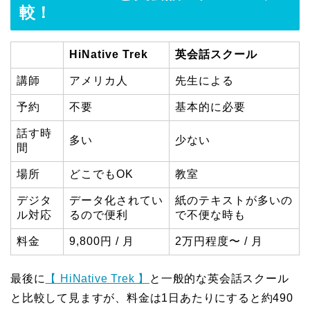
較！
HiNative Trek
英会話スクール
講師
アメリカ人
先生による
予約
不要
基本的に必要
話す時
多い
少ない
間
場所
どこでもOK
教室
デジタ
データ化されてい
紙のテキストが多いの
ル対応
るので便利
で不便な時も
料金
9,800円 / 月
2万円程度〜 / 月
最後に
【 HiNative Trek 】
と一般的な英会話スクール
と比較して見ますが、料金は1日あたりにすると約490