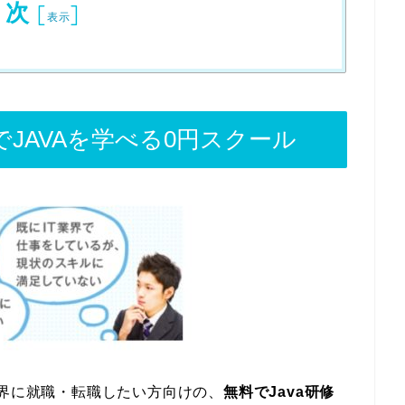
目次
[
]
表示
でJAVAを学べる0円スクール
業界に就職・転職したい方向けの、
無料でJava研修