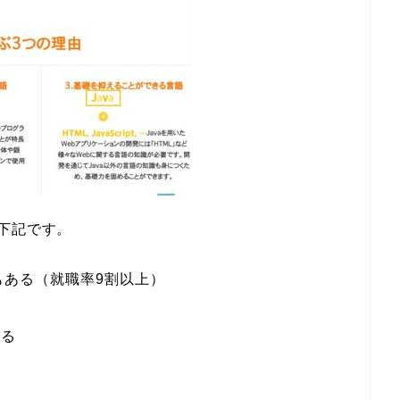
下記です。
もある（就職率9割以上）
ある