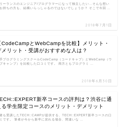
リーランスのエンジニア/プログラマーになって独立したい…そんな想い
お持ちの方も、結構いらっしゃるのではないでしょうか？ そこで今回 …
2018年7月1日
【CodeCampとWebCampを比較】メリット・
デメリット・受講がおすすめな人は？
手プログラミングスクールCodeCamp（コードキャプ）とWebCamp（ウ
ブキャンプ）を比較した口コミです。 両方ともプログラミ …
2018年6月30日
TECH::EXPERT新卒コースの評判は？渋谷に通
える学生限定コースのメリット・デメリット
者も受講したTECH::CAMPが提供する、TECH::EXPERT新卒コースの口
ミです。 筆者が今から新卒に戻れる場合、間違いな …