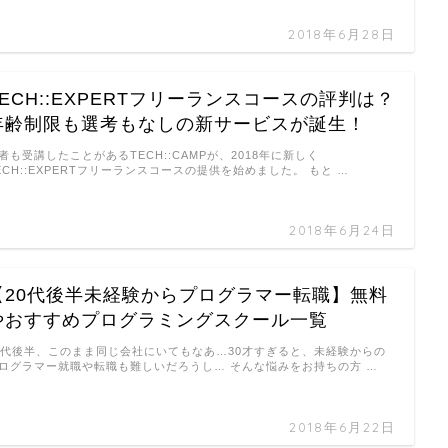
2018年6月28日
TECH::EXPERTフリーランスコースの評判は？
年齢制限も選考もなしの新サービスが誕生！
者も受講したことがあるTECH::CAMPが、2018年に新しく
ECH::EXPERTフリーランスコースの提供を始めました。 もと …
2018年6月24日
【20代後半未経験からプログラマー転職】無料
やおすすめプログラミングスクール一覧
0代後半、このまま同じ会社にいてもなあ…30才すぎると、未経験からの
ログラマー就職や転職も難しいだろうし… そんな悩みをお持ちの方 …
2018年6月22日