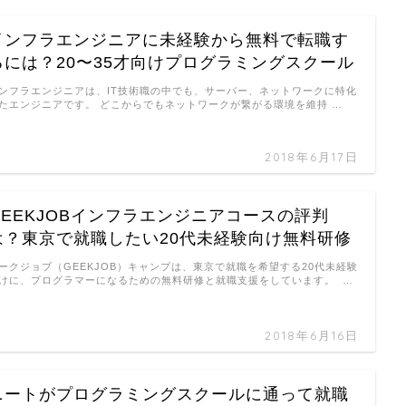
インフラエンジニアに未経験から無料で転職す
るには？20〜35才向けプログラミングスクール
ンフラエンジニアは、IT技術職の中でも、サーバー、ネットワークに特化
たエンジニアです。 どこからでもネットワークが繋がる環境を維持 …
2018年6月17日
GEEKJOBインフラエンジニアコースの評判
は？東京で就職したい20代未経験向け無料研修
ークジョブ（GEEKJOB）キャンプは、東京で就職を希望する20代未経験
けに、プログラマーになるための無料研修と就職支援をしています。 …
2018年6月16日
ニートがプログラミングスクールに通って就職