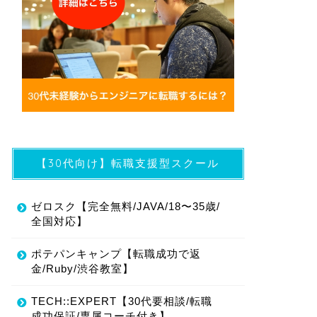
【30代向け】転職支援型スクール
ゼロスク【完全無料/JAVA/18〜35歳/
全国対応】
ポテパンキャンプ【転職成功で返
金/Ruby/渋谷教室】
TECH::EXPERT【30代要相談/転職
成功保証/専属コーチ付き】