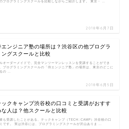
のプログラミングスクールを比較しながらご紹介します。 東京・ …
2018年6月7日
侍エンジニア塾の場所は？渋谷区の他プログラ
ミングスクールと比較
ルオーダーメイドで、完全マンツーマンレッスンを受講することができ
、プログラミングスクールの「侍エンジニア塾」の場所は、東京のどこに
るの …
2018年6月5日
テックキャンプ渋谷校の口コミと受講がおすす
めな人は？他スクールと比較
者も受講したことがある、テックキャンプ（TECH::CAMP）渋谷校の口
ミです。 実は渋谷には、プログラミングスクールが沢山ありま …