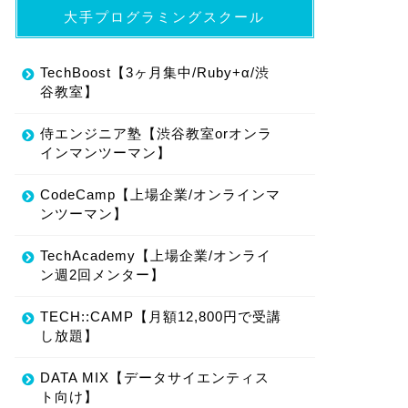
大手プログラミングスクール
TechBoost【3ヶ月集中/Ruby+α/渋
谷教室】
侍エンジニア塾【渋谷教室orオンラ
インマンツーマン】
CodeCamp【上場企業/オンラインマ
ンツーマン】
TechAcademy【上場企業/オンライ
ン週2回メンター】
TECH::CAMP【月額12,800円で受講
し放題】
DATA MIX【データサイエンティス
ト向け】