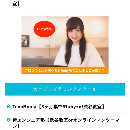
室】
大手プログラミングスクール
TechBoost【3ヶ月集中/Ruby+α/渋谷教室】
侍エンジニア塾【渋谷教室orオンラインマンツーマ
ン】