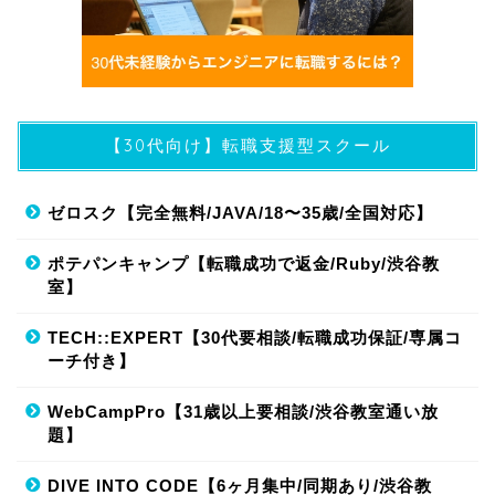
【30代向け】転職支援型スクール
ゼロスク【完全無料/JAVA/18〜35歳/全国対応】
ポテパンキャンプ【転職成功で返金/Ruby/渋谷教
室】
TECH::EXPERT【30代要相談/転職成功保証/専属コ
ーチ付き】
WebCampPro【31歳以上要相談/渋谷教室通い放
題】
DIVE INTO CODE【6ヶ月集中/同期あり/渋谷教