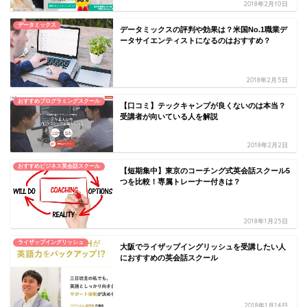
2018年2月10日
データミックス
データミックスの評判や効果は？米国No.1職業デ
ータサイエンティストになるのはおすすめ？
2018年2月5日
おすすめプログラミングスクール
【口コミ】テックキャンプが良くないのは本当？
受講者が向いている人を解説
2018年2月2日
おすすめビジネス英会話スクール
【短期集中】東京のコーチング式英会話スクール5
つを比較！専属トレーナー付きは？
2018年1月25日
ライザップイングリッシュ
大阪でライザップイングリッシュを受講したい人
におすすめの英会話スクール
2018年1月14日