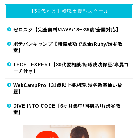
【30代向け】転職支援型スクール
ゼロスク【完全無料/JAVA/18〜35歳/全国対応】
ポテパンキャンプ【転職成功で返金/Ruby/渋谷教
室】
TECH::EXPERT【30代要相談/転職成功保証/専属コ
ーチ付き】
WebCampPro【31歳以上要相談/渋谷教室通い放
題】
DIVE INTO CODE【6ヶ月集中/同期あり/渋谷教
室】