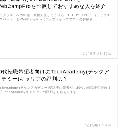
WebCampProを比較しておすすめな人を紹介
ログラマーへの転職・就職支援してくれる、TECH::EXPERT（テックエ
スパート）とWebCampPro（ウェブキャンププロ）の特徴を …
2018年3月16日
20代転職希望者向けのTechAcademy(テックア
カデミー)キャリアの評判は？
echAcademy(テックアカデミー)受講者の筆者が、20代の転職希望者向け
「TechAcademyキャリア」の評判をお伝えします。 …
2018年3月5日