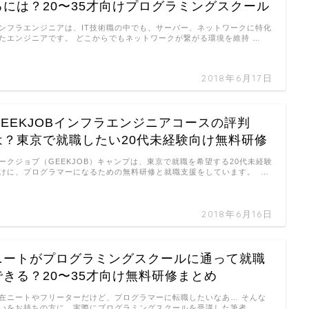
るには？20〜35才向けプログラミングスクール
ンフラエンジニアは、IT技術職の中でも、サーバー、ネットワークに特化
たエンジニアです。 どこからでもネットワークが繋がる環境を維持 …
2018年6月17日
GEEKJOBインフラエンジニアコースの評判
は？東京で就職したい20代未経験向け無料研修
ークジョブ（GEEKJOB）キャンプは、東京で就職を希望する20代未経験
けに、プログラマーになるための無料研修と就職支援をしています。 …
2018年6月16日
ニートがプログラミングスクールに通って就職
できる？20〜35才向け無料研修まとめ
在ニートやフリーターだけど、プログラマーに転職したいなあ… そんな
いをお持ちの方に、実際にプログラミングスクールを受講した筆者