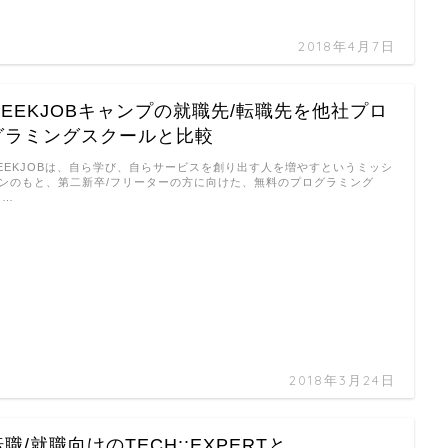
2018年4月7日
GEEKJOBキャンプの就職先/転職先を他社プロ
グラミングスクールと比較
EEKJOBは、自ら学び、自らサービスを創り出す人を増やすというミッシ
ンのもと、第二新卒/フリーターの方に向けた、無料のプログラミング
 …
2018年3月24日
転職/就職向けのTECH::EXPERTと