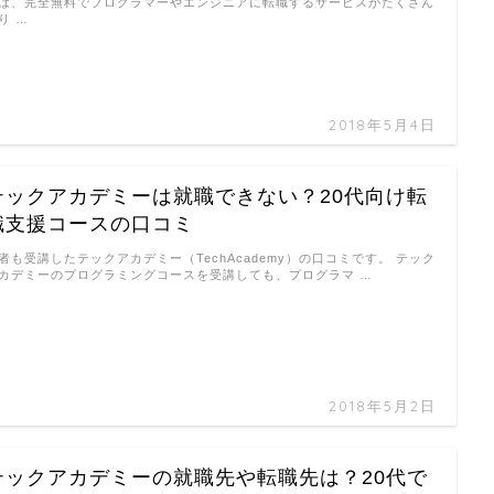
は、完全無料でプログラマーやエンジニアに転職するサービスがたくさん
り …
2018年5月4日
テックアカデミーは就職できない？20代向け転
職支援コースの口コミ
者も受講したテックアカデミー（TechAcademy）の口コミです。 テック
カデミーのプログラミングコースを受講しても、プログラマ …
2018年5月2日
テックアカデミーの就職先や転職先は？20代で