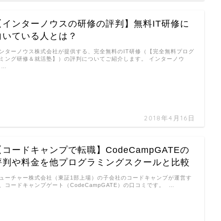
【インターノウスの研修の評判】無料IT研修に
向いている人とは？
ンターノウス株式会社が提供する、完全無料のIT研修（【完全無料プログ
ミング研修＆就活塾】）の評判についてご紹介します。 インターノウ
 …
2018年4月16日
【コードキャンプで転職】CodeCampGATEの
評判や料金を他プログラミングスクールと比較
ューチャー株式会社（東証1部上場）の子会社のコードキャンプが運営す
、コードキャンプゲート（CodeCampGATE）の口コミです。 …