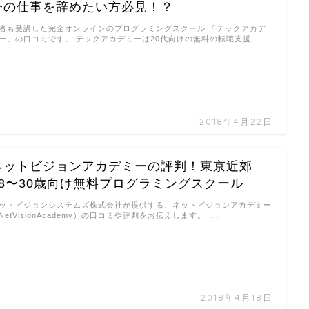
今の仕事を辞めたい方必見！？
者も受講した完全オンラインのプログラミングスクール 「テックアカデ
ー」の口コミです。 テックアカデミーは20代向けの無料の転職支援 …
2018年4月22日
ネットビジョンアカデミーの評判！東京近郊
18〜30歳向け無料プログラミングスクール
ットビジョンシステムズ株式会社が提供する、ネットビジョンアカデミー
NetVisionAcademy）の口コミや評判をお伝えします。 …
2018年4月18日