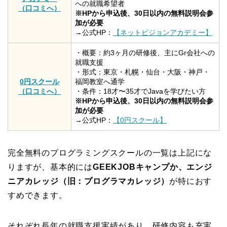
への就職希望者
（口コミへ）
※HPから申込後、30日以内の無料説明会参
加が必要
→公式HP：
【ネットビジョンアカデミー】
・概要：約3ヶ月の研修後、主にGr会社への
就職支援
・形式：東京・札幌・仙台・大阪・神戸・
0円スクール
福岡教室へ通学
（口コミへ）
・条件：18才〜35才でJavaを学びたい方
※HPから申込後、30日以内の無料説明会参
加が必要
→公式HP：
【0円スクール】
完全無料のプログラミングスクールの一覧は上記にな
りますが、基本的には
GEEKJOBキャンプか、エンジ
ニアカレッジ（旧：プログラマカレッジ）
が特におす
すめできます。
それぞれ長年の就職支援実績があり、研修内容も充実