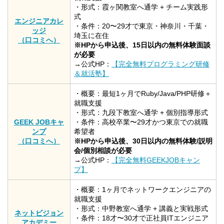
・形式：霞ヶ関教室へ通学 + チーム実践形
式
エンジニアカレ
・条件：20〜29才で東京・神奈川・千葉・
ッジ
埼玉に在住
（口コミへ）
※HPから申込後、15日以内の無料体験面談
が必要
→公式HP：
【完全無料プログラミング研修
＆就活塾】
・概要：最短1ヶ月でRuby/Java/PHP研修＋
就職支援
・形式：九段下教室へ通学 + 個別指導形式
GEEK JOBキャ
・条件：高校卒業〜29才かつ東京での就職
ンプ
希望者
（口コミへ）
※HPから申込後、30日以内の無料体験/説明
会/個別相談が必要
→公式HP：
【完全無料GEEKJOBキャン
プ】
・概要：1ヶ月でネットワークエンジニアの
就職支援
・形式：中野教室へ通学 + 講義と実戦形式
ネットビジョン
・条件：18才〜30才で正社員ITエンジニア
アカデミー