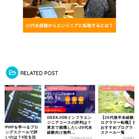
RELATED POST
無料プログラミングスクール
完全無料プログラミングスクール
完全無料プログラミングスクール
EEKJOBインフラエン
【20代後半未経験からプ
ニアコースの評判は？
ログラマー転職】無料や
無料でPHPを学べる
京で就職したい20代未
おすすめプログラミング
グラミングスクール
向け無料...
スクール一覧
判が良いのは？4社
2018年6月16日
2018年6月22日