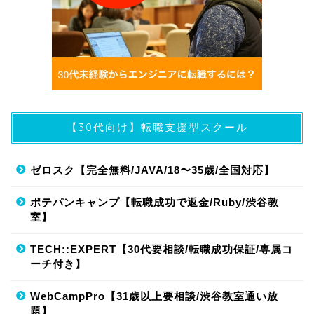
【30代向け】転職支援型スクール
ゼロスク【完全無料/JAVA/18〜35歳/全国対応】
ポテパンキャンプ【転職成功で返金/Ruby/渋谷教
室】
TECH::EXPERT【30代要相談/転職成功保証/専属コ
ーチ付き】
WebCampPro【31歳以上要相談/渋谷教室通い放
題】