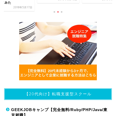
較してみた
2018年5
【20代向け】転職支援型スクール
GEEKJOBキャンプ【完全無料/Ruby/PHP/Java/東
京就職】