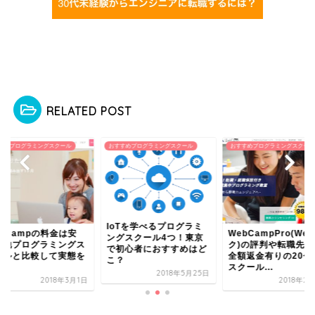
RELATED POST
すめプログラミングスクール
おすすめプログラミングスクール
おすすめプログラミングスクール
IoTを学べるプログラミ
ebCampの料金は安
WebCampPro(We
ングスクール4つ！東京
？他プログラミングス
ク)の評判や転職先は
で初心者におすすめはど
ールと比較して実態を
全額返金有りの20代
こ？
認
スクール...
2018年5月25日
2018年3月1日
2018年2